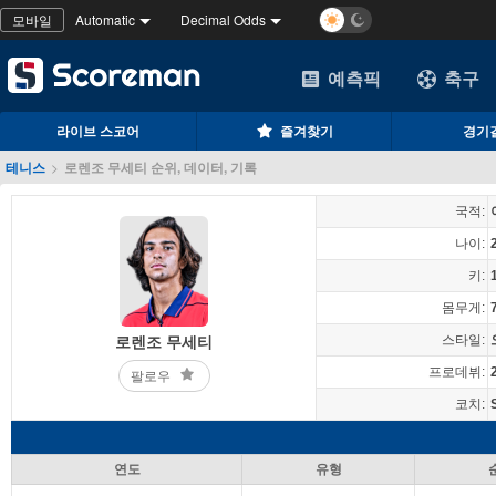
모바일
Automatic
Decimal Odds
예측픽
축구
라이브 스코어
즐겨찾기
경기
테니스
>
로렌조 무세티 순위, 데이터, 기록
국적:
나이:
키:
몸무게:
스타일:
로렌조 무세티
프로데뷔:
팔로우
코치:
연도
유형