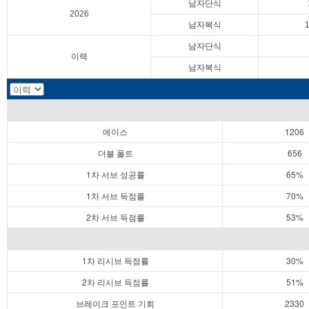
남자단식
2026
남자복식
남자단식
이력
남자복식
에이스
1206
더블 폴트
656
1차 서브 성공률
65%
1차 서브 득점률
70%
2차 서브 득점률
53%
1차 리시브 득점률
30%
2차 리시브 득점률
51%
브레이크 포인트 기회
2330