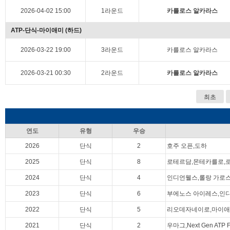
2026-04-02 15:00
1라운드
카를로스 알카라스
ATP-단식-마이애미 (하드)
2026-03-22 19:00
3라운드
카를로스 알카라스
2026-03-21 00:30
2라운드
카를로스 알카라스
최초
연도
유형
우승
2026
단식
2
호주 오픈,도하
2025
단식
8
로테르담,몬테카를로,로
2024
단식
4
인디언웰스,롤랑 가로스
2023
단식
6
부에노스 아이레스,인
2022
단식
5
리오데자네이로,마이애미
2021
단식
2
우마그,Next Gen ATP F