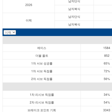
남자단식
2026
남자복식
남자단식
이력
남자복식
에이스
1584
더블 폴트
852
1차 서브 성공률
65%
1차 서브 득점률
72%
2차 서브 득점률
56%
1차 리시브 득점률
34%
2차 리시브 득점률
54%
브레이크 포인트 기회
3343