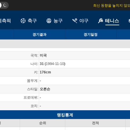
최신 동향을 놓치지 않
예측픽
축구
농구
야구
테니스
경기결과
경기일정
국적:
미국
나이:
31
(
1994-11-10
)
키:
176cm
몸무게:
-
스타일:
오른손
프로데뷔:
-
코치:
-
랭킹통계
형
순위
전적