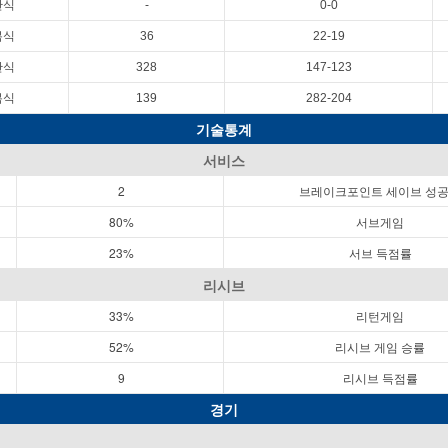
단식
-
0-0
복식
36
22-19
단식
328
147-123
복식
139
282-204
기술통계
서비스
2
브레이크포인트 세이브 성
80%
서브게임
23%
서브 득점률
리시브
33%
리턴게임
52%
리시브 게임 승률
9
리시브 득점률
경기