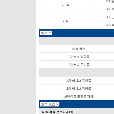
여자
2026
여자
여자
이력
여자
더블 폴트
1차 서브 성공률
1차 서브 득점률
1차 리시브 득점률
2차 리시브 득점률
브레이크 포인트 기회
WTA-복식-몬트리얼 (하드)