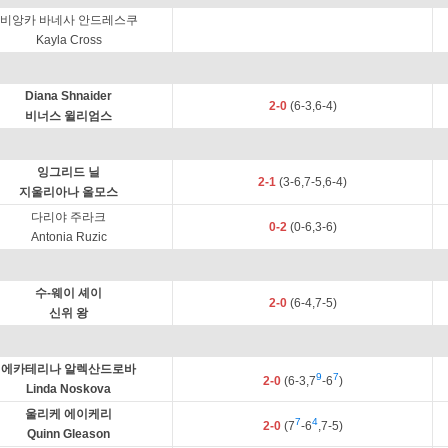
비앙카 바네사 안드레스쿠
Kayla Cross
Diana Shnaider
2-0
(6-3,6-4)
비너스 윌리엄스
잉그리드 닐
2-1
(3-6,7-5,6-4)
지울리아나 올모스
다리야 주라크
0-2
(0-6,3-6)
Antonia Ruzic
수-웨이 셰이
2-0
(6-4,7-5)
신위 왕
에카테리나 알렉산드로바
9
7
2-0
(6-3,7
-6
)
Linda Noskova
울리케 에이케리
7
4
2-0
(7
-6
,7-5)
Quinn Gleason