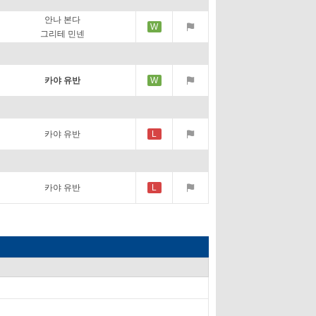
안나 본다
W
그리테 민넨
카야 유반
W
카야 유반
L
카야 유반
L