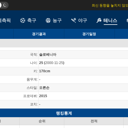
최신 동향을 놓치지 않
예측픽
축구
농구
야구
테니스
경기결과
경기일정
국적:
슬로베니아
나이:
25
(
2000-11-25
)
키:
170cm
몸무게:
-
스타일:
오른손
프로데뷔:
2015
코치:
-
랭킹통계
형
순위
전적