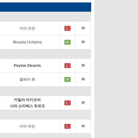
카야 유반
L
Moyuka Uchijima
W
Peyton Stearns
L
클레어 류
W
카밀라 라키모바
L
사라 소리베스 토르모
카야 유반
L