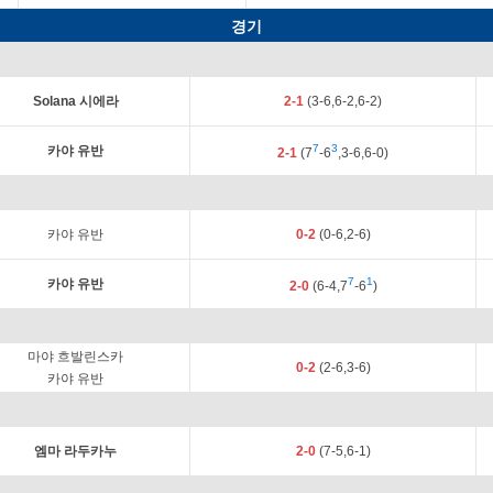
경기
Solana 시에라
2-1
(3-6,6-2,6-2)
7
3
카야 유반
2-1
(7
-6
,3-6,6-0)
카야 유반
0-2
(0-6,2-6)
7
1
카야 유반
2-0
(6-4,7
-6
)
마야 흐발린스카
0-2
(2-6,3-6)
카야 유반
엠마 라두카누
2-0
(7-5,6-1)