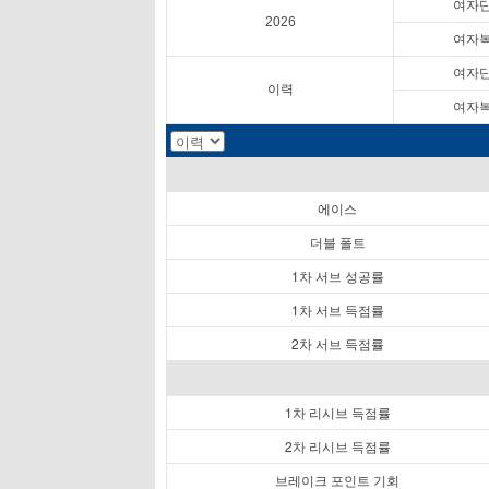
여자
2026
여자
여자
이력
여자
에이스
더블 폴트
1차 서브 성공률
1차 서브 득점률
2차 서브 득점률
1차 리시브 득점률
2차 리시브 득점률
브레이크 포인트 기회