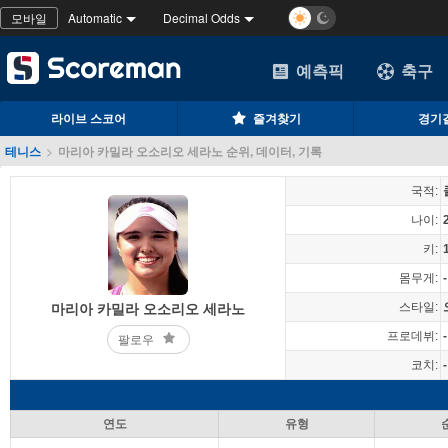
모바일
Automatic
Decimal Odds
예측픽
축구
라이브 스코어
즐겨찾기
경기
테니스
>
마리아 카밀라 오소리오 세라노 순위, 데이터, 기록
국적:
나이:
키:
몸무게:
-
스타일:
마리아 카밀라 오소리오 세라노
프로데뷔:
-
팔로우
코치:
-
연도
유형