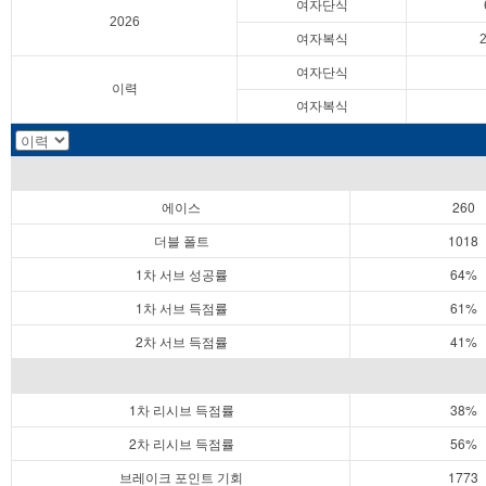
여자단식
2026
여자복식
여자단식
이력
여자복식
에이스
260
더블 폴트
1018
1차 서브 성공률
64%
1차 서브 득점률
61%
2차 서브 득점률
41%
1차 리시브 득점률
38%
2차 리시브 득점률
56%
브레이크 포인트 기회
1773