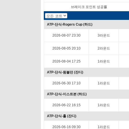
브레이크 포인트 성공률
ATP-단식-Rogers Cup (하드)
2026-08-07 23:30
3라운드
2026-08-05 20:10
2라운드
2026-08-04 17:25
1라운드
ATP-단식-윔블던 (잔디)
2026-06-30 17:10
1라운드
ATP-단식-이스트본 (하드)
2026-06-22 16:15
1라운드
ATP-단식-홀 (잔디)
2026-06-16 09:30
1라운드