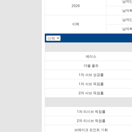
남자
2026
남자
남자
이력
남자
에이스
더블 폴트
1차 서브 성공률
1차 서브 득점률
2차 서브 득점률
1차 리시브 득점률
2차 리시브 득점률
브레이크 포인트 기회