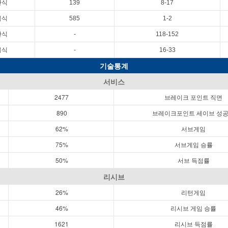
단식
139
8-17
복식
585
1-2
단식
-
118-152
복식
-
16-33
기술통계
서비스
2477
브레이크 포인트 직면
890
브레이크포인트 세이브 성
62%
서브게임
75%
서브게임 승률
50%
서브 득점률
리시브
26%
리턴게임
46%
리시브 게임 승률
1621
리시브 득점률