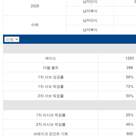
남자단식
2026
남자복식
남자단식
이력
남자복식
에이스
1263
더블 폴트
288
1차 서브 성공률
59%
1차 서브 득점률
73%
2차 서브 득점률
50%
1차 리시브 득점률
25%
2차 리시브 득점률
46%
브레이크 포인트 기회
800