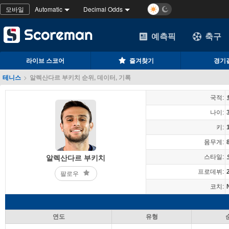
모바일
Automatic
Decimal Odds
예측픽
축구
라이브 스코어
즐겨찾기
경기
테니스
>
알렉산다르 부키치 순위, 데이터, 기록
국적:
나이:
키:
몸무게:
스타일:
알렉산다르 부키치
프로데뷔:
팔로우
코치:
연도
유형