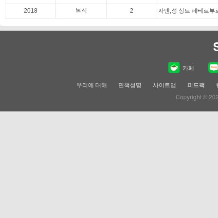
2018
복식
2
자넨,성 상트 페테르부
카페
우리에 대해
면책성명
사이트맵
피드팩
Copyright © 20