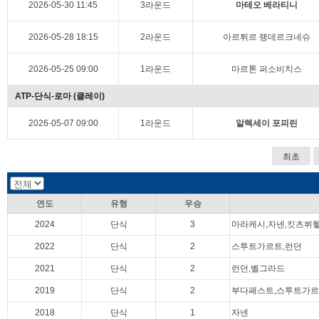
2026-05-30 11:45
3라운드
마테오 베라티니
2026-05-28 18:15
2라운드
아르튀르 랭데르크네슈
2026-05-25 09:00
1라운드
마르톤 퍼소비치스
ATP-단식-로마 (클레이)
2026-05-07 09:00
1라운드
알렉세이 포피린
최초
연도
유형
우승
2024
단식
3
마라케시,자넨,킷츠뷔
2022
단식
2
스투트가르트,런던
2021
단식
2
런던,벨그라드
2019
단식
2
부다페스트,스투트가
2018
단식
1
자넨