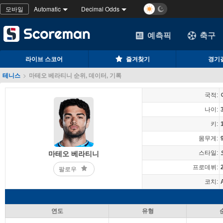
모바일
Automatic
Decimal Odds
예측픽
축구
라이브 스코어
즐겨찾기
경기
테니스
>
마테오 베라티니 순위, 데이터, 기록
국적:
나이:
키:
몸무게:
스타일:
마테오 베라티니
프로데뷔:
팔로우
코치:
연도
유형