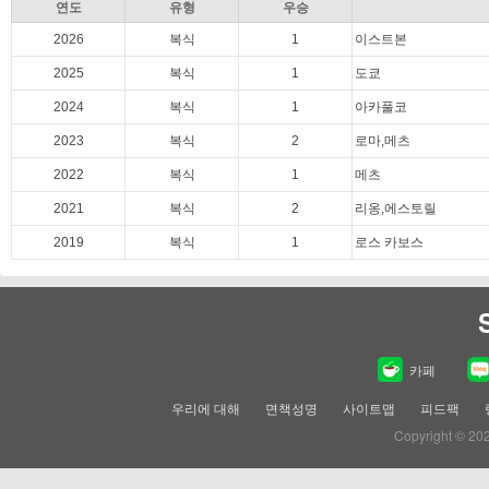
연도
유형
우승
2026
복식
1
이스트본
2025
복식
1
도쿄
2024
복식
1
아카풀코
2023
복식
2
로마,메츠
2022
복식
1
메츠
2021
복식
2
리옹,에스토릴
2019
복식
1
로스 카보스
카페
우리에 대해
면책성명
사이트맵
피드팩
Copyright © 20