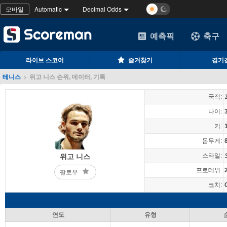
모바일
Automatic
Decimal Odds
예측픽
축구
라이브 스코어
즐겨찾기
경기
테니스
>
위고 니스 순위, 데이터, 기록
국적:
나이:
키:
몸무게:
스타일:
위고 니스
프로데뷔:
팔로우
코치:
연도
유형