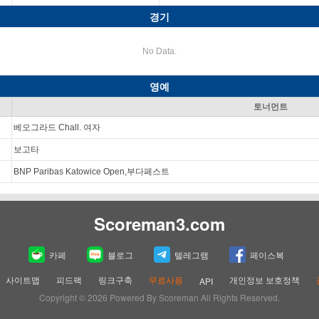
경기
No Data.
영예
토너먼트
베오그라드 Chall. 여자
보고타
BNP Paribas Katowice Open,부다페스트
Scoreman3.com
카페
블로그
텔레그램
페이스복
사이트맵
피드팩
링크구축
무료사용
개인정보 보호정책
API
Copyright © 2026 Powered By Scoreman All Rights Reserved.