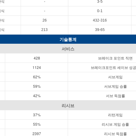
단식
-
3-5
복식
-
0-1
단식
26
432-316
복식
213
39-65
기술통계
서비스
428
브레이크 포인트 직면
1124
브레이크포인트 세이브 성
62%
서브게임
59%
서브게임 승률
42%
서브 득점률
리시브
37%
리턴게임
55%
리시브 게임 승률
2397
리시브 득점률