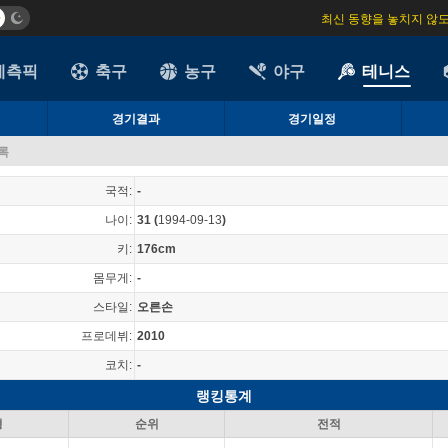
최신 동향을 놓치지 않
예측픽
축구
농구
야구
테니스
경기결과
경기일정
기록
국적:
-
나이:
31
(
1994-09-13
)
키:
176cm
몸무게:
-
스타일:
오른손
프로데뷔:
2010
코치:
-
랭킹통계
형
순위
전적