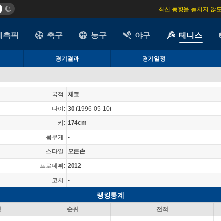
최신 동향을 놓치지 않
예측픽
축구
농구
야구
테니스
경기결과
경기일정
국적:
체코
나이:
30
(
1996-05-10
)
키:
174cm
몸무게:
-
스타일:
오른손
프로데뷔:
2012
코치:
-
랭킹통계
형
순위
전적