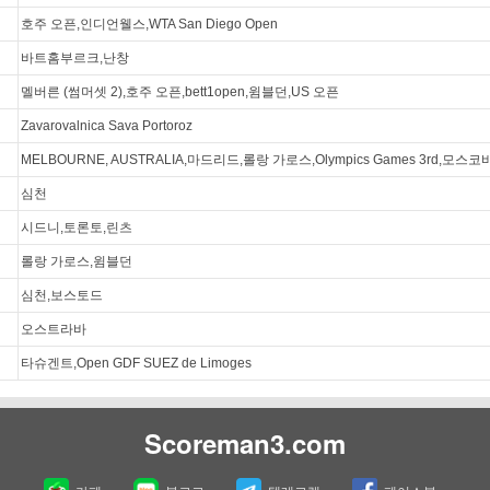
호주 오픈,인디언웰스,WTA San Diego Open
바트홈부르크,난창
멜버른 (썸머셋 2),호주 오픈,bett1open,윔블던,US 오픈
Zavarovalnica Sava Portoroz
MELBOURNE, AUSTRALIA,마드리드,롤랑 가로스,Olympics Games 3rd,모스코
심천
시드니,토론토,린츠
롤랑 가로스,윔블던
심천,보스토드
오스트라바
타슈겐트,Open GDF SUEZ de Limoges
Scoreman3.com