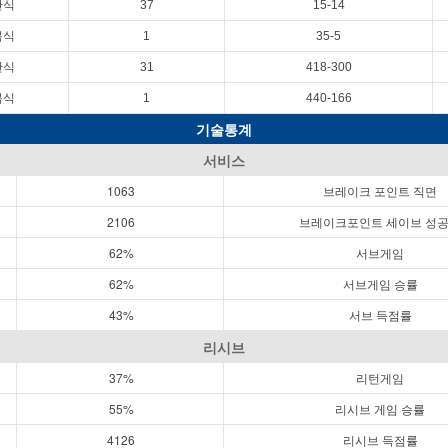
단식
37
15-14
복식
1
35-5
단식
31
418-300
복식
1
440-166
기술통계
서비스
1063
브레이크 포인트 직면
2106
브레이크포인트 세이브 성
62%
서브게임
62%
서브게임 승률
43%
서브 득점률
리시브
37%
리턴게임
55%
리시브 게임 승률
4126
리시브 득점률