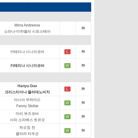
Mirra Andreeva
소라나-미하엘라 시르스테아
카테리나 시니아코바
L
카테리나 시니아코바
W
Hanyu Guo
L
크리스티아나 믈라데노비치
아시아 무하마드
W
Fanny Stollar
마리 부즈코바
W
사라 소리베스 토르모
하오칭 찬
W
클라라 타우손