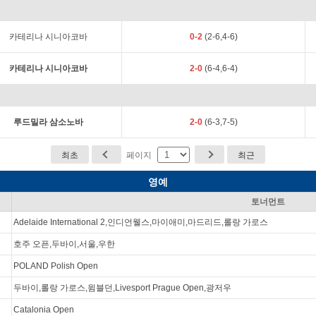
카테리나 시니아코바
0-2
(2-6,4-6)
카테리나 시니아코바
2-0
(6-4,6-4)
루드밀라 삼소노바
2-0
(6-3,7-5)
최초
페이지
최근
영예
토너먼트
Adelaide International 2,인디언웰스,마이애미,마드리드,롤랑 가로스
호주 오픈,두바이,서울,우한
POLAND Polish Open
두바이,롤랑 가로스,윔블던,Livesport Prague Open,광저우
Catalonia Open