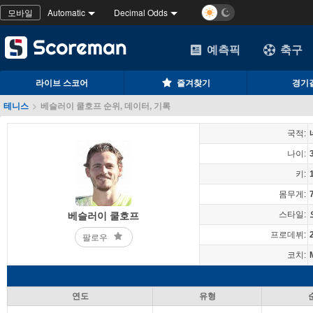
모바일
Automatic
Decimal Odds
예측픽
축구
라이브 스코어
즐겨찾기
경기
테니스
>
베슬러이 쿨호프 순위, 데이터, 기록
국적:
나이:
키:
몸무게:
스타일:
베슬러이 쿨호프
프로데뷔:
팔로우
코치:
연도
유형