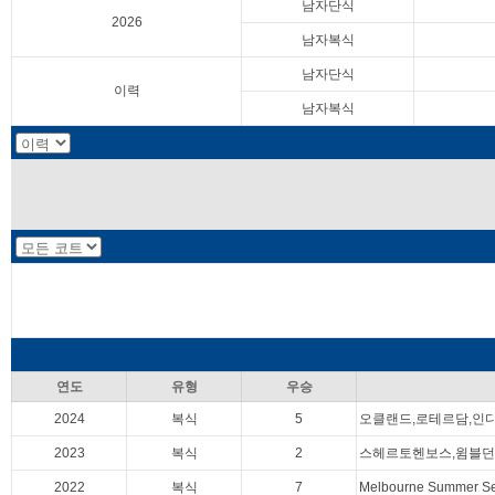
남자단식
2026
남자복식
남자단식
이력
남자복식
연도
유형
우승
2024
복식
5
오클랜드,로테르담,인
2023
복식
2
스헤르토헨보스,윔블던
2022
복식
7
Melbourne Summe