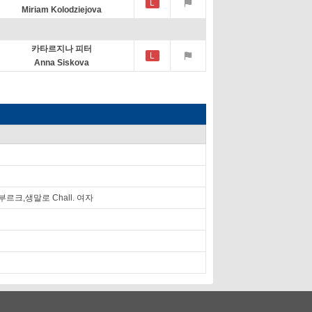
L
Miriam Kolodziejova
카타르지나 피터
L
Anna Siskova
m,바트홈부르크,생말로 Chall. 여자