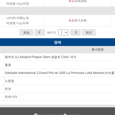
0-2
(3-6,0-6)
마코토 니노미야
나디아 키체노크
0-2
(5-7,4-6)
마코토 니노미야
최초
페이지
최근
영예
토너먼트
함부르크,Livesport Prague Open,생말로 Chall. 여자
홍콩
Adelaide International 2,Grand Prix de SAR La Princesse Lalla Merye
노팅엄
토쿄
히로시마