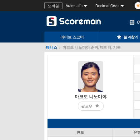
모바일
Automatic
Decimal Odds
라이브 스코어
즐겨찾기
테니스
>
마코토 니노미야 순위, 데이터, 기록
마코토 니노미야
팔로우
연도
유