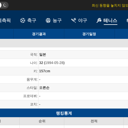
최신 동향을 놓치지 않
예측픽
축구
농구
야구
테니스
경기결과
경기일정
국적:
일본
나이:
32
(
1994-05-28
)
키:
157cm
몸무게:
-
스타일:
오른손
프로데뷔:
-
코치:
-
랭킹통계
형
순위
전적