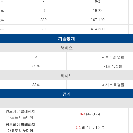
단식
-
0-2
복식
66
19-22
단식
280
167-149
복식
20
414-330
기술통계
서비스
3
서브게임 승률
59%
서브 득점률
리시브
33%
리시브 득점률
경기
안드레야 클레파치
0-2
(4-6,1-6)
마코토 니노미야
안드레야 클레파치
2-1
(6-4,5-7,10-7)
마코토 니노미야