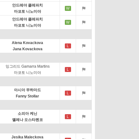
안드레야 클레파치
W
마코토 니노미야
안드레야 클레파치
W
마코토 니노미야
Alena Kovackova
L
Jana Kovackova
잉그리드 Gamarra Martins
L
마코토 니노미야
아시아 무하마드
L
Fanny Stollar
소피아 케닌
L
옐레나 오스타펜코
Jesika Maleckova