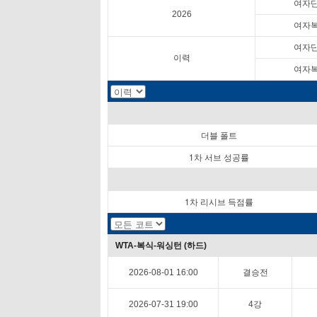
여자
2026
여자
여자
이력
여자
더블 폴트
1차 서브 성공률
1차 리시브 득점률
WTA-복식-워싱턴 (하드)
2026-08-01 16:00
결승전
2026-07-31 19:00
4강