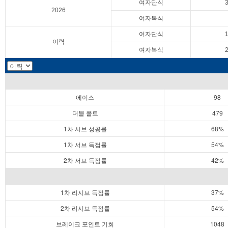
여자단식
2026
여자복식
여자단식
이력
여자복식
에이스
98
더블 폴트
479
1차 서브 성공률
68%
1차 서브 득점률
54%
2차 서브 득점률
42%
1차 리시브 득점률
37%
2차 리시브 득점률
54%
브레이크 포인트 기회
1048