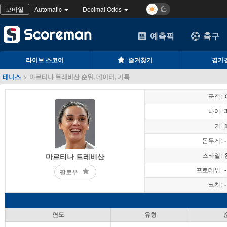
모바일
Automatic
Decimal Odds
예측픽
축구
라이브 스코어
즐겨찾기
경기
테니스
>
마르티나 트레비산 순위, 데이터, 기록
국적:
나이:
키:
몸무게:
-
스타일:
마르티나 트레비산
프로데뷔:
-
팔로우
코치:
-
연도
유형