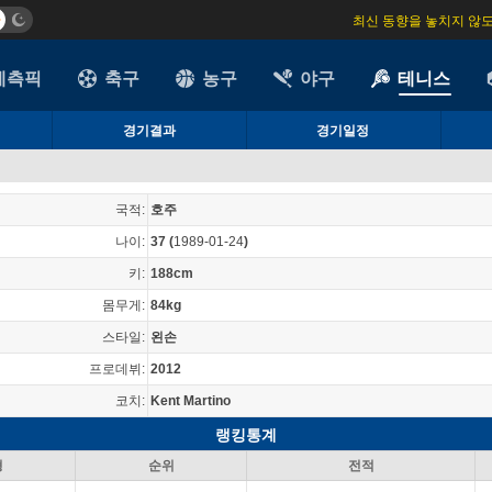
최신 동향을 놓치지 않
예측픽
축구
농구
야구
테니스
경기결과
경기일정
국적:
호주
나이:
37
(
1989-01-24
)
키:
188cm
몸무게:
84kg
스타일:
왼손
프로데뷔:
2012
코치:
Kent Martino
랭킹통계
형
순위
전적