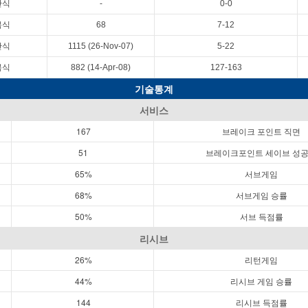
단식
-
0-0
복식
68
7-12
단식
1115 (26-Nov-07)
5-22
복식
882 (14-Apr-08)
127-163
기술통계
서비스
167
브레이크 포인트 직면
51
브레이크포인트 세이브 성
65%
서브게임
68%
서브게임 승률
50%
서브 득점률
리시브
26%
리턴게임
44%
리시브 게임 승률
144
리시브 득점률