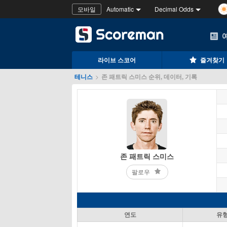
모바일
Automatic
Decimal Odds
라이브 스코어
즐겨찾기
테니스
>
존 패트릭 스미스 순위, 데이터, 기록
존 패트릭 스미스
팔로우
연도
유