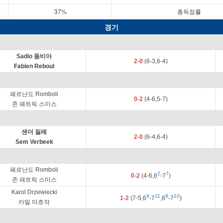
37%
총득점률
경기
Sadio 둠비아
2-0
(6-3,6-4)
Fabien Reboul
페르난도 Romboli
0-2
(4-6,5-7)
존 패트릭 스미스
샌더 질레
2-0
(6-4,6-4)
Sem Verbeek
페르난도 Romboli
2
7
0-2
(4-6,6
-7
)
존 패트릭 스미스
Karol Drzewiecki
9
11
8
10
1-2
(7-5,6
-7
,6
-7
)
카밀 마흐작