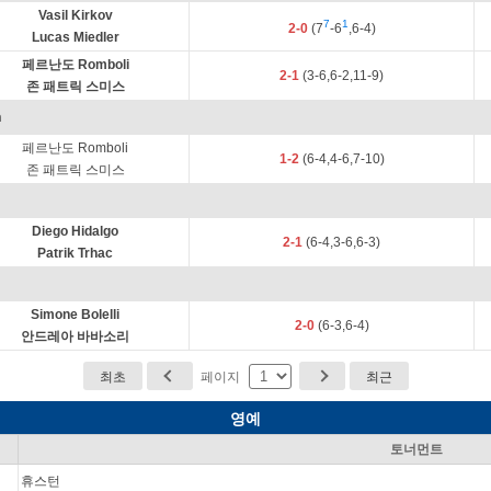
Vasil Kirkov
7
1
2-0
(7
-6
,6-4)
Lucas Miedler
페르난도 Romboli
2-1
(3-6,6-2,11-9)
존 패트릭 스미스
n
페르난도 Romboli
1-2
(6-4,4-6,7-10)
존 패트릭 스미스
Diego Hidalgo
2-1
(6-4,3-6,6-3)
Patrik Trhac
Simone Bolelli
2-0
(6-3,6-4)
안드레아 바바소리
최초
페이지
최근
영예
토너먼트
휴스턴