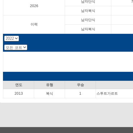
남자단식
2026
남자복식
남자단식
이력
남자복식
연도
유형
우승
2013
복식
1
스투트가르트