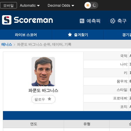
모바일
Automatic
Decimal Odds
예측픽
축구
라이브 스코어
즐겨찾기
경기
테니스
>
파쿤도 바그니스 순위, 데이터, 기록
국적:
나이:
키:
몸무게:
스타일:
파쿤도 바그니스
프로데뷔:
팔로우
코치:
연도
유형