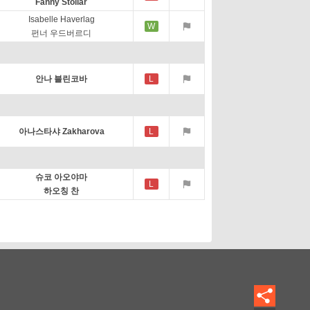
Fanny Stollar
Isabelle Haverlag
W
펀너 우드버르디
안나 블린코바
L
아나스타샤 Zakharova
L
슈코 아오야마
L
하오칭 찬