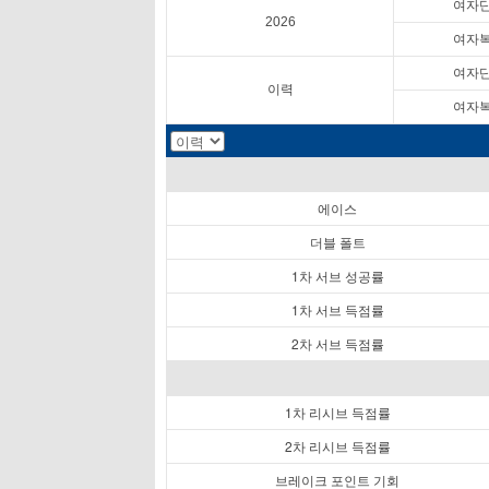
여자
2026
여자
여자
이력
여자
에이스
더블 폴트
1차 서브 성공률
1차 서브 득점률
2차 서브 득점률
1차 리시브 득점률
2차 리시브 득점률
브레이크 포인트 기회