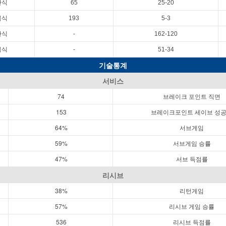
단식
65
25-20
복식
193
5-3
단식
-
162-120
복식
-
51-34
기술통계
서비스
74
브레이크 포인트 직면
153
브레이크포인트 세이브 성
64%
서브게임
59%
서브게임 승률
47%
서브 득점률
리시브
38%
리턴게임
57%
리시브 게임 승률
536
리시브 득점률