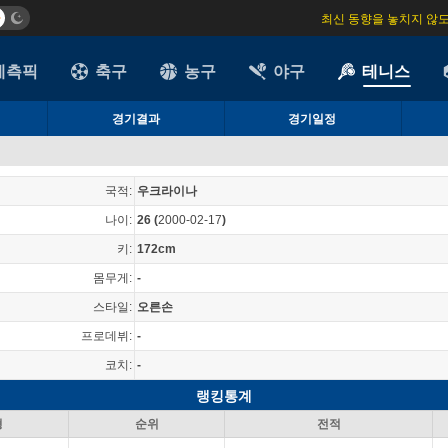
최신 동향을 놓치지 않
예측픽
축구
농구
야구
테니스
경기결과
경기일정
국적:
우크라이나
나이:
26
(
2000-02-17
)
키:
172cm
몸무게:
-
스타일:
오른손
프로데뷔:
-
코치:
-
랭킹통계
형
순위
전적