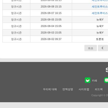
정규시즌
2026-08-09 10:15
세인트루이스
정규시즌
2026-08-08 15:15
세인트루이스
정규시즌
2026-08-07 16:15
세인트루이스
정규시즌
2026-08-05 15:05
뉴욕Y
정규시즌
2026-08-04 15:05
뉴욕Y
정규시즌
2026-08-03 15:05
뉴욕Y
정규시즌
2026-08-02 09:37
토론토
최초
카페
우리에 대해
면책성명
사이트맵
피드팩
Copyright © 2